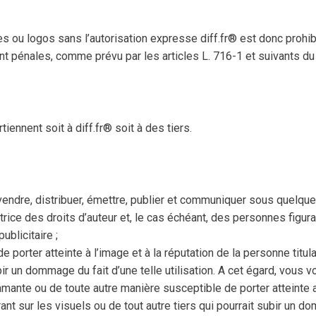
s ou logos sans l’autorisation expresse diff.fr® est donc prohibé
nt pénales, comme prévu par les articles L. 716-1 et suivants du 
iennent soit à diff.fr® soit à des tiers.
vendre, distribuer, émettre, publier et communiquer sous quelque
trice des droits d’auteur et, le cas échéant, des personnes figuran
ublicitaire ;
e porter atteinte à l’image et à la réputation de la personne titu
ubir un dommage du fait d’une telle utilisation. A cet égard, vou
amante ou de toute autre manière susceptible de porter atteinte a
nt sur les visuels ou de tout autre tiers qui pourrait subir un dom